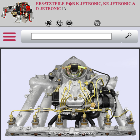
ERSATZTEILE F�R K-JETRONIC, KE-JETRONIC &
D-JETRONIC
JA
Sprache: de