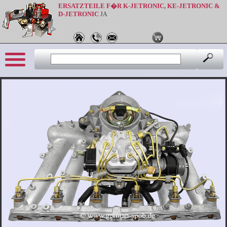
ERSATZTEILE F�R K-JETRONIC, KE-JETRONIC &
D-JETRONIC
JA
Sprache: de