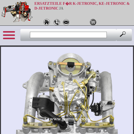
ERSATZTEILE F�R K-JETRONIC, KE-JETRONIC &
D-JETRONIC
JA
Sprache: de