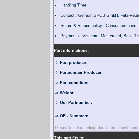
Handling Time
Contact : German SPOB GmbH, Fritz-Reute
Return & Refund policy : Consumers have the
Payments : Visacard, Mastercard, Bank Tr
Part informations:
-> Part producer:
-> Partnumber Producer:
-> Part condition:
-> Weight:
-> Our Partnumber:
-> OE - Nummern:
Dieser Artikel unterliegt der Differenzbesteue
This part fits to: