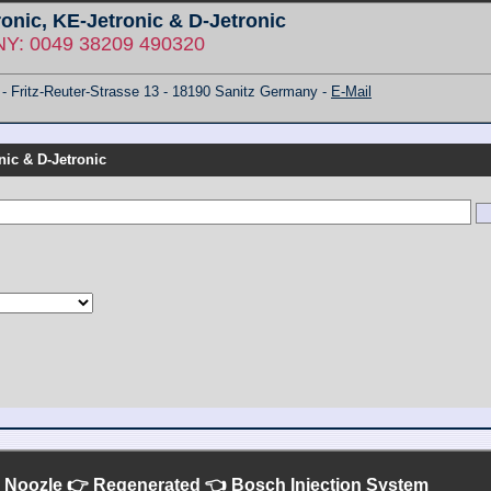
ronic, KE-Jetronic & D-Jetronic
: 0049 38209 490320
ritz-Reuter-Strasse 13 - 18190 Sanitz Germany -
E-Mail
nic & D-Jetronic
on Noozle 👉 Regenerated 👈 Bosch Injection System