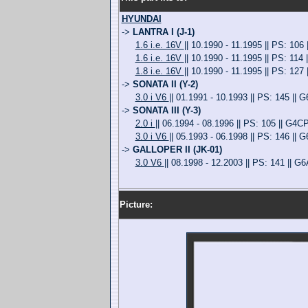
HYUNDAI
->
LANTRA I (J-1)
1.6 i.e. 16V
|| 10.1990 - 11.1995 || PS: 106
1.6 i.e. 16V
|| 10.1990 - 11.1995 || PS: 114
1.8 i.e. 16V
|| 10.1990 - 11.1995 || PS: 127
->
SONATA II (Y-2)
3.0 i V6
|| 01.1991 - 10.1993 || PS: 145 || 
->
SONATA III (Y-3)
2.0 i
|| 06.1994 - 08.1996 || PS: 105 || G4C
3.0 i V6
|| 05.1993 - 06.1998 || PS: 146 || 
->
GALLOPER II (JK-01)
3.0 V6
|| 08.1998 - 12.2003 || PS: 141 || G
Picture: