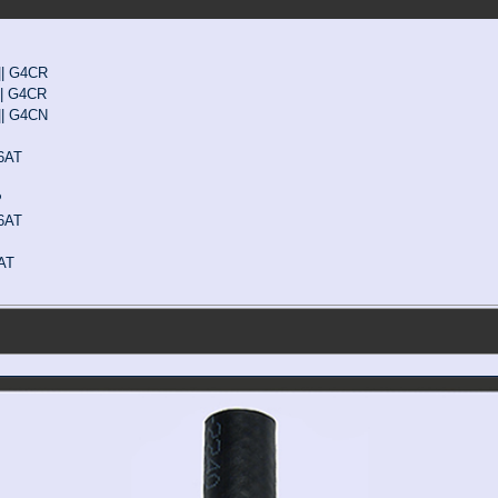
 || G4CR
 || G4CR
 || G4CN
G6AT
P
G6AT
6AT