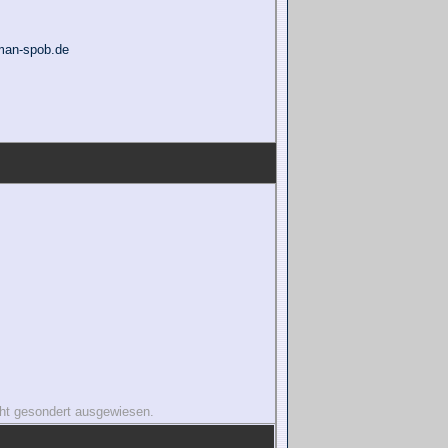
man-spob.de
icht gesondert ausgewiesen.