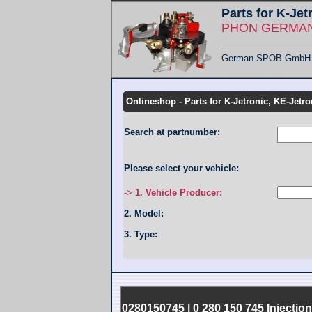
Parts for K-Jet
PHON GERMANY
German SPOB GmbH - F
Übersicht KMT
Onlineshop - Parts for K-Jetronic, KE-Jetro
Search at partnumber:
Please select your vehicle:
->
1. Vehicle Producer:
2. Model:
3. Type:
0280150745 | 0 280 150 745 Injecti