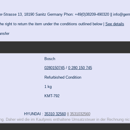
r-Strasse 13, 18190 Sanitz Germany Phon: +49(0)38209-490320 || info@ger
 right to return the item under the conditions outlined below |
See details
ansfer
Bosch
0280150745
/
0 280 150 745
Refurbished Condition
1 kg
KMT-792
HYUNDAI :
35310 32560
||
3531032560
rung. Daher wird die im Kaufpreis enthaltene Umsatzsteuer in der Rechnung n