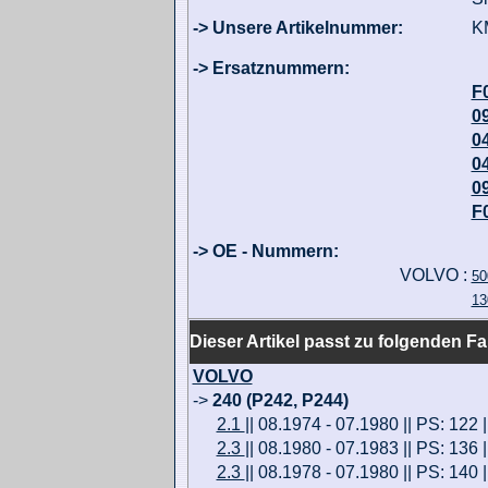
-> Unsere Artikelnummer:
K
-> Ersatznummern:
F
0
0
0
0
F
-> OE - Nummern:
VOLVO :
50
13
Dieser Artikel passt zu folgenden F
VOLVO
->
240 (P242, P244)
2.1
|| 08.1974 - 07.1980 || PS: 122 
2.3
|| 08.1980 - 07.1983 || PS: 136 
2.3
|| 08.1978 - 07.1980 || PS: 140 