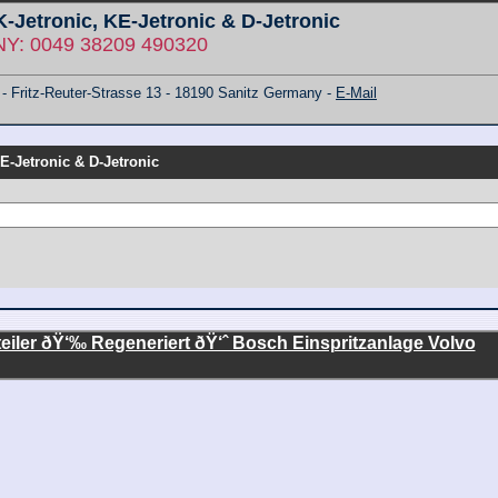
 K-Jetronic, KE-Jetronic & D-Jetronic
: 0049 38209 490320
ritz-Reuter-Strasse 13 - 18190 Sanitz Germany -
E-Mail
KE-Jetronic & D-Jetronic
eiler ðŸ‘‰ Regeneriert ðŸ‘ˆ Bosch Einspritzanlage Volvo