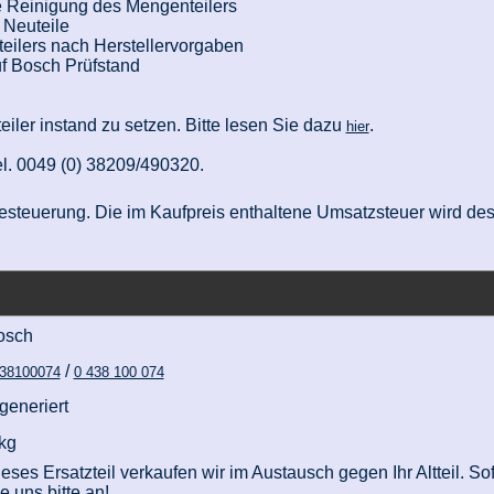
le Reinigung des Mengenteilers
 Neuteile
eilers nach Herstellervorgaben
f Bosch Prüfstand
teiler instand zu setzen. Bitte lesen Sie dazu
.
hier
el. 0049 (0) 38209/490320.
nzbesteuerung. Die im Kaufpreis enthaltene Umsatzsteuer wird d
osch
/
38100074
0 438 100 074
generiert
kg
eses Ersatzteil verkaufen wir im Austausch gegen Ihr Altteil. Sof
e uns bitte an!