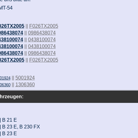
MT-54
026TX2005
||
F026TX2005
986438074
||
0986438074
438100074
||
0438100074
438100074
||
0438100074
986438074
||
0986438074
026TX2005
||
F026TX2005
||
5001924
01924
||
1306360
06360
ahrzeugen:
|| B 21 E
|| B 23 E, B 230 FX
|| B 23 E