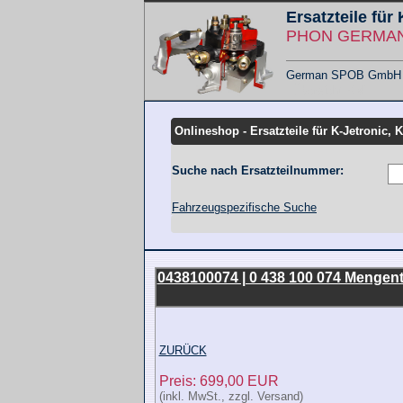
Ersatzteile für
PHON GERMANY
German SPOB GmbH - F
Übersicht KMT
Onlineshop - Ersatzteile für K-Jetronic, 
Suche nach Ersatzteilnummer:
Fahrzeugspezifische Suche
0438100074 | 0 438 100 074 Mengent
ZURÜCK
Preis: 699,00 EUR
(inkl. MwSt., zzgl. Versand)